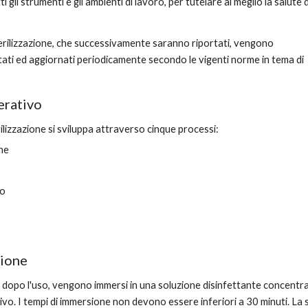
tti gli strumenti e gli ambienti di lavoro, per tutelare al meglio la salute d
sterilizzazione, che successivamente saranno riportati, vengono 
ati ed aggiornati periodicamente secondo le vigenti norme in tema di 
erativo 
ilizzazione si sviluppa attraverso cinque processi:
ne
to
ione
o dopo l'uso, vengono immersi in una soluzione disinfettante concentra
ivo. I tempi di immersione non devono essere inferiori a 30 minuti. La s