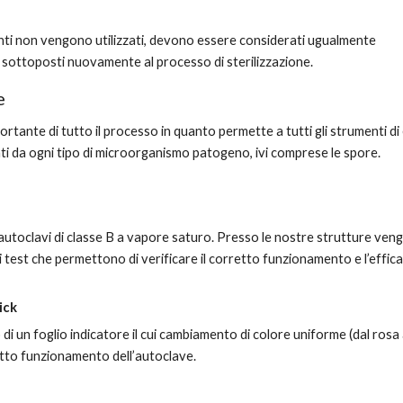
nti non vengono utilizzati, devono essere considerati ugualmente 
 sottoposti nuovamente al processo di sterilizzazione.
e
ortante di tutto il processo in quanto permette a tutti gli strumenti di 
i da ogni tipo di microorganismo patogeno, ivi comprese le spore. 
autoclavi di classe B a vapore saturo. Presso le nostre strutture ven
ci test che permettono di verificare il corretto funzionamento e l’effica
ick
o di un foglio indicatore il cui cambiamento di colore uniforme (dal rosa 
etto funzionamento dell’autoclave.