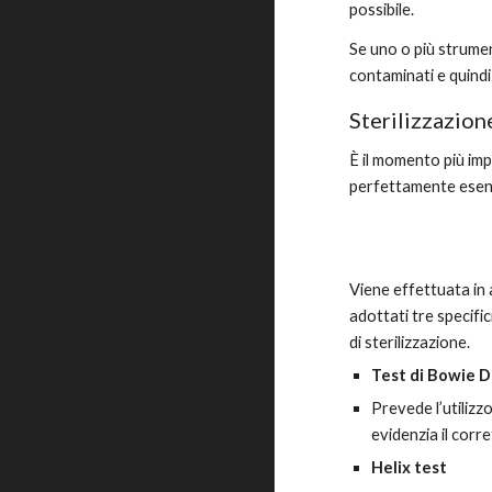
possibile.
Se uno o più strume
contaminati e quindi
Sterilizzazion
È il momento più imp
perfettamente esent
Viene effettuata in 
adottati tre specifi
di sterilizzazione.
Test di Bowie D
Prevede l’utilizz
evidenzia il corr
Helix test