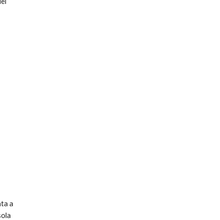
ei 
ta a 
ola 