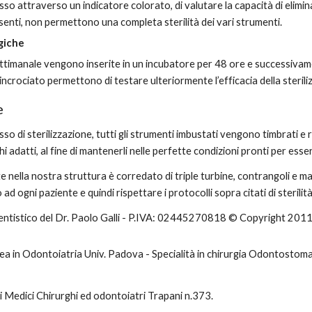
so attraverso un indicatore colorato, di valutare la capacità di elimin
esenti, non permettono una completa sterilità dei vari strumenti.
ogiche
timanale vengono inserite in un incubatore per 48 ore e successivam
incrociato permettono di testare ulteriormente l’efficacia della sterili
e
so di sterilizzazione, tutti gli strumenti imbustati vengono timbrati e ri
ghi adatti, al fine di mantenerli nelle perfette condizioni pronti per essere
e nella nostra struttura è corredato di triple turbine, contrangoli e man
ad ogni paziente e quindi rispettare i protocolli sopra citati di sterilità
entistico del Dr. Paolo Galli - P.IVA: 02445270818 © Copyright 201
rea in Odontoiatria Univ. Padova - Specialità in chirurgia Odontostoma
dei Medici Chirurghi ed odontoiatri Trapani n.373.