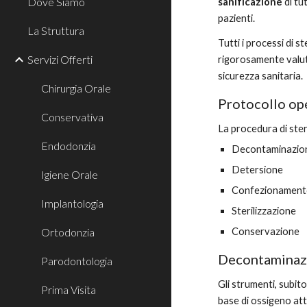
Dove Siamo
sanificazione
 di tu
pazienti.
La Struttura
Tutti i processi di 
Servizi Offerti
rigorosamente valut
sicurezza sanitaria.
Chirurgia Orale
Protocollo op
Conservativa
La procedura di ster
Endodonzia
Decontaminazio
Detersione
Igiene Orale
Confezionamen
Implantologia
Sterilizzazione
Ortodonzia
Conservazione
Decontaminaz
Parodontologia
Gli strumenti, subit
Prima Visita
base di ossigeno att