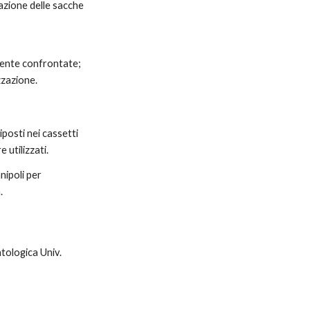
azione delle sacche 
ente confrontate; 
zzazione.
posti nei cassetti 
 utilizzati.
ipoli per 
.
1
tologica Univ. 