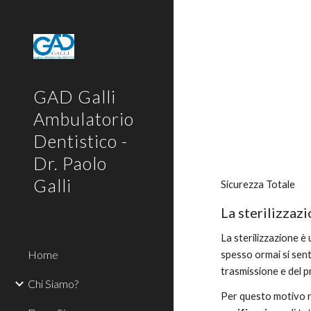
Sk
GAD Galli
Ambulatorio
Dentistico -
Dr. Paolo
Galli
Sicurezza Totale
La sterilizzaz
La sterilizzazione è
Home
spesso ormai si sente
trasmissione e del p
Chi Siamo?
Per questo motivo ne