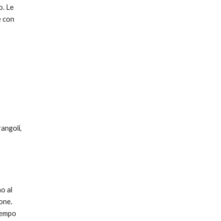
. Le 
 con 
angoli, 
o al 
one. 
tempo 