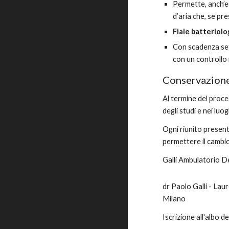
Permette, anch’es
d’aria che, se pr
Fiale batteriol
Con scadenza set
con un controllo 
Conservazion
Al termine del proces
degli studi e nei luo
Ogni riunito present
permettere il cambio 
Galli Ambulatorio D
dr Paolo Galli - Lau
Milano
Iscrizione all'albo 