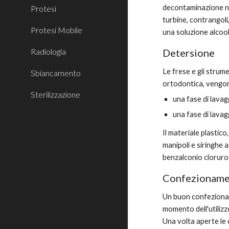
decontaminazione non
Protesi
turbine, contrangol
Protesi Mobile
una soluzione alcool
Radiologia
Detersione
Le frese e gli strume
Sbiancamento
ortodontica, vengono
Sterilizzazione
una fase di lava
una fase di lavag
Il materiale plastico
manipoli e siringhe 
benzalconio cloruro 
Confezionam
Un buon confezioname
momento dell'utilizzo
Una volta aperte le 