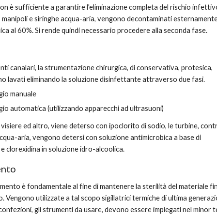
 è sufficiente a garantire l'eliminazione completa del rischio infettivo
i, manipoli e siringhe acqua-aria, vengono decontaminati esternamente
ica al 60%. Si rende quindi necessario procedere alla seconda fase.
nti canalari, la strumentazione chirurgica, di conservativa, protesica, 
 lavati eliminando la soluzione disinfettante attraverso due fasi.
ggio manuale
gio automatica (utilizzando apparecchi ad ultrasuoni)
, visiere ed altro, viene deterso con ipoclorito di sodio, le turbine, contr
acqua-aria, vengono detersi con soluzione antimicrobica a base di 
e clorexidina in soluzione idro-alcoolica.
ento
nto è fondamentale al fine di mantenere la sterilità del materiale fin
. Vengono utilizzate a tal scopo sigillatrici termiche di ultima generazi
confezioni, gli strumenti da usare, devono essere impiegati nel minor 