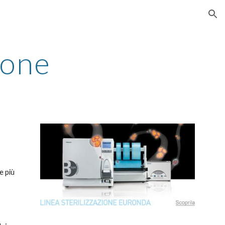
ion
ione
 più 
 